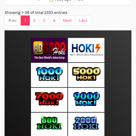
Showing 1-38 of total 2393 entries.
Prev.
1
2
3
4
Next
Last