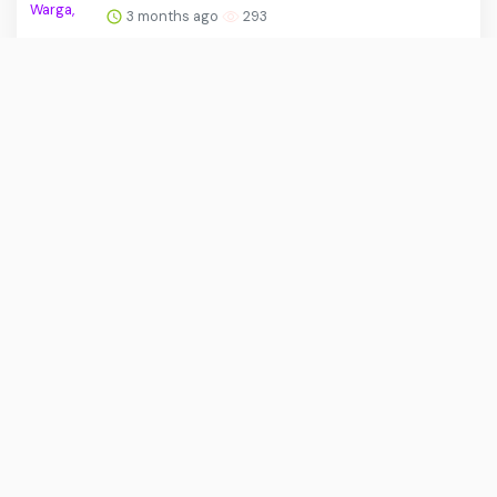
3 months ago
293
DPKP Sumedang Kembangkan Teknologi
Kultur Jaringan Ubi Cilem...
2 months ago
279