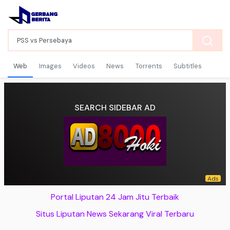
Web
Images
Videos
News
Torrents
Subtitles
SEARCH SIDEBAR AD
Portal Liputan 24 Jam Jitu Terbaik
Situs Liputan News Sekarang Viral Terbaru