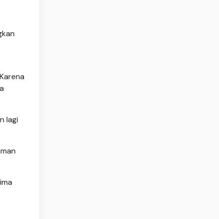
gkan
 Karena
a
n lagi
jaman
lima