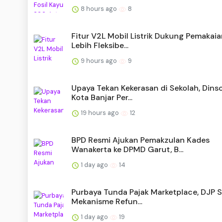
8 hours ago
8
Fitur V2L Mobil Listrik Dukung Pemakai
Lebih Fleksibe...
9 hours ago
9
Upaya Tekan Kekerasan di Sekolah, Dins
Kota Banjar Per...
19 hours ago
12
BPD Resmi Ajukan Pemakzulan Kades
Wanakerta ke DPMD Garut, B...
1 day ago
14
Purbaya Tunda Pajak Marketplace, DJP 
Mekanisme Refun...
1 day ago
19