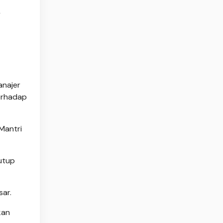
y
anajer
terhadap
Mantri
utup
sar.
kan