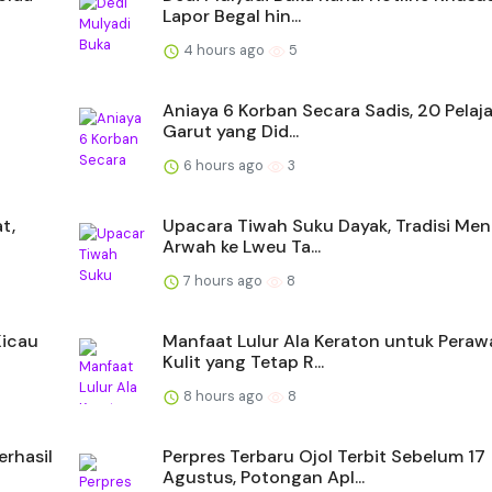
Lapor Begal hin...
4 hours ago
5
Aniaya 6 Korban Secara Sadis, 20 Pelaja
Garut yang Did...
6 hours ago
3
t,
Upacara Tiwah Suku Dayak, Tradisi Me
Arwah ke Lweu Ta...
7 hours ago
8
Kicau
Manfaat Lulur Ala Keraton untuk Peraw
Kulit yang Tetap R...
8 hours ago
8
rhasil
Perpres Terbaru Ojol Terbit Sebelum 17
Agustus, Potongan Apl...