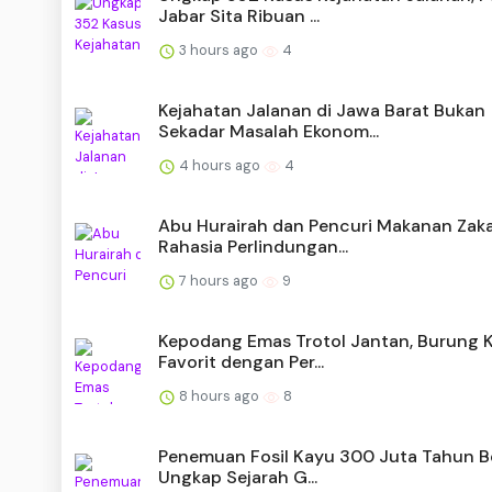
Jabar Sita Ribuan ...
3 hours ago
4
Kejahatan Jalanan di Jawa Barat Bukan
Sekadar Masalah Ekonom...
4 hours ago
4
Abu Hurairah dan Pencuri Makanan Zaka
Rahasia Perlindungan...
7 hours ago
9
Kepodang Emas Trotol Jantan, Burung 
Favorit dengan Per...
8 hours ago
8
Penemuan Fosil Kayu 300 Juta Tahun Be
Ungkap Sejarah G...