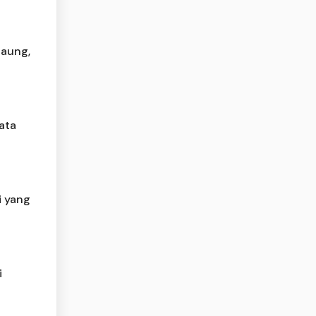
Saung,
ata
i yang
i