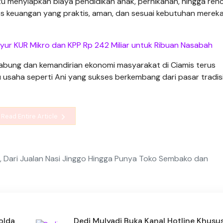
u menyiapkan biaya pendidikan anak, pernikahan, hingga ren
ses keuangan yang praktis, aman, dan sesuai kebutuhan mereka
uyur KUR Mikro dan KPP Rp 242 Miliar untuk Ribuan Nasabah
nabung dan kemandirian ekonomi masyarakat di Ciamis terus
u usaha seperti Ani yang sukses berkembang dari pasar tradisi
Read Entire Article
s, Dari Jualan Nasi Jinggo Hingga Punya Toko Sembako dan
olda
Dedi Mulyadi Buka Kanal Hotline Khusus