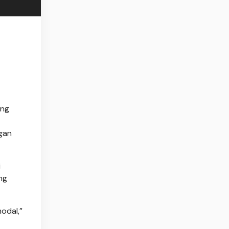
ang
ngan
i
ng
modal,”