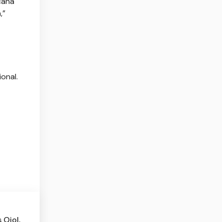
cana
,”
onal.
 Ojol,