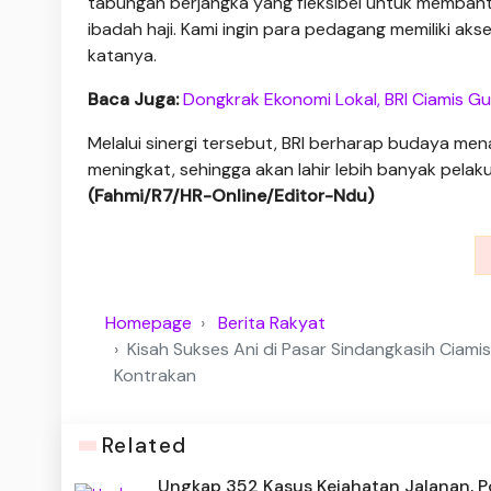
tabungan berjangka yang fleksibel untuk membant
ibadah haji. Kami ingin para pedagang memiliki ak
katanya.
Baca Juga:
Dongkrak Ekonomi Lokal, BRI Ciamis G
Melalui sinergi tersebut, BRI berharap budaya me
meningkat, sehingga akan lahir lebih banyak pelak
(Fahmi/R7/HR-Online/Editor-Ndu)
Homepage
Berita Rakyat
Kisah Sukses Ani di Pasar Sindangkasih Ciami
Kontrakan
Related
Ungkap 352 Kasus Kejahatan Jalanan, P