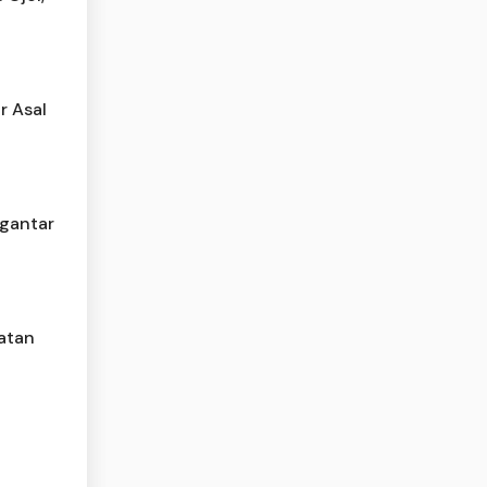
r Asal
ngantar
atan