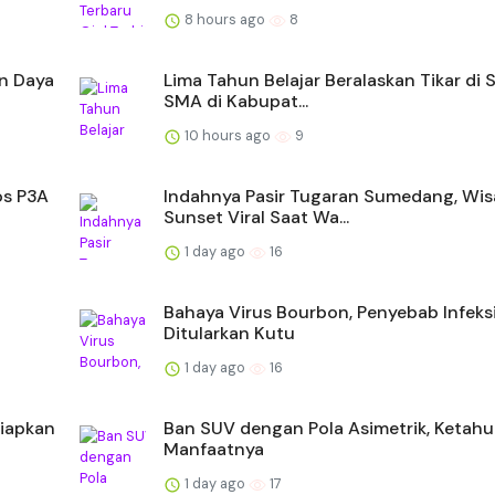
8 hours ago
8
an Daya
Lima Tahun Belajar Beralaskan Tikar di 
SMA di Kabupat...
10 hours ago
9
os P3A
Indahnya Pasir Tugaran Sumedang, Wis
Sunset Viral Saat Wa...
1 day ago
16
Bahaya Virus Bourbon, Penyebab Infeks
Ditularkan Kutu
1 day ago
16
Siapkan
Ban SUV dengan Pola Asimetrik, Ketahu
Manfaatnya
1 day ago
17