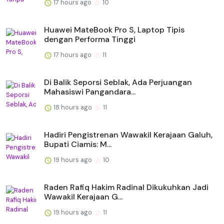
17 hours ago
10
Huawei MateBook Pro S, Laptop Tipis
dengan Performa Tinggi
17 hours ago
11
Di Balik Seporsi Seblak, Ada Perjuangan
Mahasiswi Pangandara...
18 hours ago
11
Hadiri Pengistrenan Wawakil Kerajaan Galuh,
Bupati Ciamis: M...
19 hours ago
10
Raden Rafiq Hakim Radinal Dikukuhkan Jadi
Wawakil Kerajaan G...
19 hours ago
11