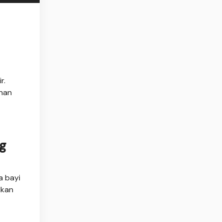
r.
inan
g
a bayi
lkan