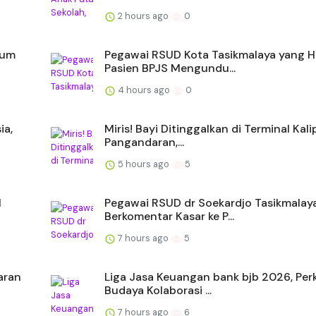
2 hours ago
0
eum
Pegawai RSUD Kota Tasikmalaya yang H
Pasien BPJS Mengundu...
4 hours ago
0
ia,
Miris! Bayi Ditinggalkan di Terminal Ka
Pangandaran,...
5 hours ago
5
1
Pegawai RSUD dr Soekardjo Tasikmalay
Berkomentar Kasar ke P...
7 hours ago
5
aran
Liga Jasa Keuangan bank bjb 2026, Per
Budaya Kolaborasi ...
7 hours ago
6