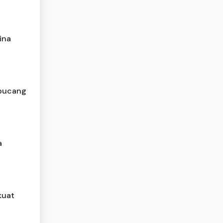
ina
lipucang
a
kuat