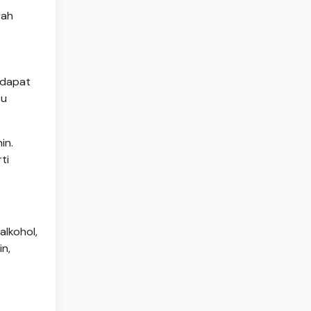
rah
 dapat
tu
in.
ti
alkohol,
n,