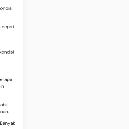
ondisi
h cepat
kondisi
berapa
ih
bil.
inan.
 Banyak