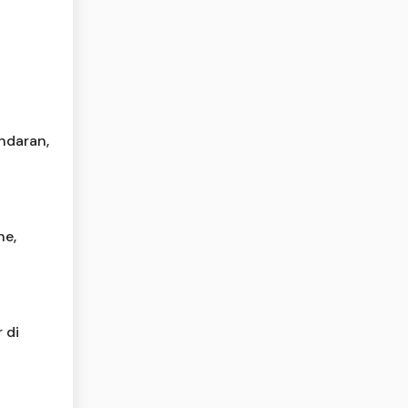
ndaran,
ne,
 di