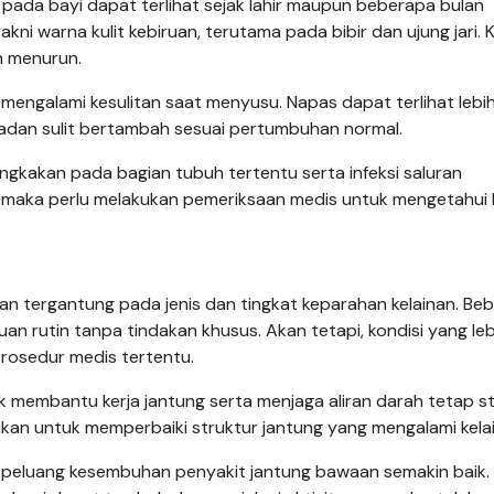
 pada bayi dapat terlihat sejak lahir maupun beberapa bulan
kni warna kulit kebiruan, terutama pada bibir dan ujung jari. K
h menurun.
ng mengalami kesulitan saat menyusu. Napas dapat terlihat lebi
 badan sulit bertambah sesuai pertumbuhan normal.
gkakan pada bagian tubuh tertentu serta infeksi saluran
, maka perlu melakukan pemeriksaan medis untuk mengetahui 
an tergantung pada jenis dan tingkat keparahan kelainan. Be
 rutin tanpa tindakan khusus. Akan tetapi, kondisi yang leb
osedur medis tertentu.
 membantu kerja jantung serta menjaga aliran darah tetap sta
kukan untuk memperbaiki struktur jantung yang mengalami kela
 peluang kesembuhan penyakit jantung bawaan semakin baik.