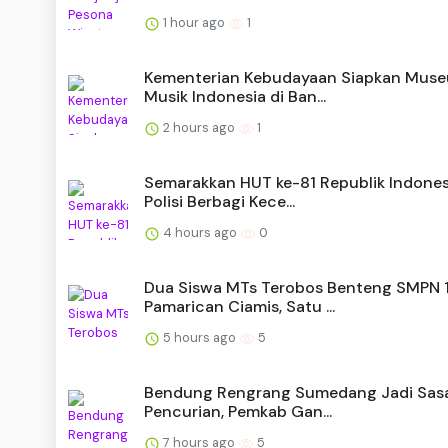
1 hour ago
1
Kementerian Kebudayaan Siapkan Mus
Musik Indonesia di Ban...
2 hours ago
1
Semarakkan HUT ke-81 Republik Indones
Polisi Berbagi Kece...
4 hours ago
0
Dua Siswa MTs Terobos Benteng SMPN 
Pamarican Ciamis, Satu ...
5 hours ago
5
Bendung Rengrang Sumedang Jadi Sas
Pencurian, Pemkab Gan...
7 hours ago
5