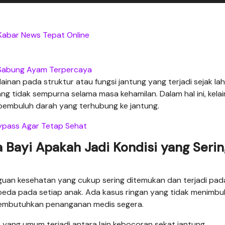
abar News Tepat Online
 Sabung Ayam Terpercaya
nan pada struktur atau fungsi jantung yang terjadi sejak lahi
ng tidak sempurna selama masa kehamilan. Dalam hal ini, kela
a pembuluh darah yang terhubung ke jantung.
ypass Agar Tetap Sehat
 Bayi Apakah Jadi Kondisi yang Serin
guan kesehatan yang cukup sering ditemukan dan terjadi pad
erbeda pada setiap anak. Ada kasus ringan yang tidak menimbu
g membutuhkan penanganan medis segera.
n yang umum terjadi antara lain kebocoran sekat jantung,