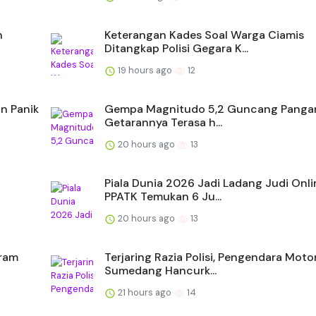
n
Keterangan Kades Soal Warga Ciamis
Ditangkap Polisi Gegara K...
19 hours ago
12
n Panik
Gempa Magnitudo 5,2 Guncang Panga
Getarannya Terasa h...
20 hours ago
13
Piala Dunia 2026 Jadi Ladang Judi Onli
PPATK Temukan 6 Ju...
20 hours ago
13
aram
Terjaring Razia Polisi, Pengendara Motor
Sumedang Hancurk...
21 hours ago
14