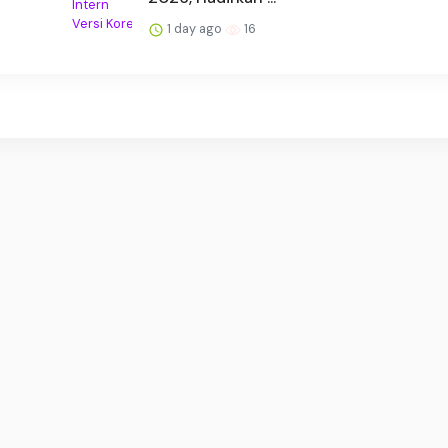
1 day ago
16