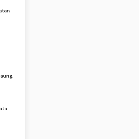
atan
Saung,
ata