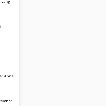
i yang
i
ler Anne
ptember