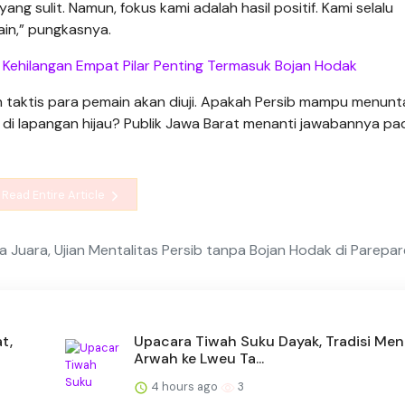
ang sulit. Namun, fokus kami adalah hasil positif. Kami selalu
ain,” pungkasnya.
Kehilangan Empat Pilar Penting Termasuk Bojan Hodak
n taktis para pemain akan diuji. Apakah Persib mampu menun
k di lapangan hijau? Publik Jawa Barat menanti jawabannya pa
Read Entire Article
 Juara, Ujian Mentalitas Persib tanpa Bojan Hodak di Parepar
t,
Upacara Tiwah Suku Dayak, Tradisi Me
Arwah ke Lweu Ta...
4 hours ago
3