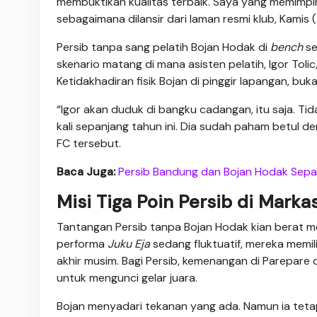
membuktikan kualitas terbaik. Saya yang memimpin
sebagaimana dilansir dari laman resmi klub, Kamis 
Persib tanpa sang pelatih Bojan Hodak di
bench
se
skenario matang di mana asisten pelatih, Igor Toli
Ketidakhadiran fisik Bojan di pinggir lapangan, b
“Igor akan duduk di bangku cadangan, itu saja. Tid
kali sepanjang tahun ini. Dia sudah paham betul d
FC tersebut.
Baca Juga:
Persib Bandung dan Bojan Hodak Sepak
Misi Tiga Poin Persib di Mark
Tantangan Persib tanpa Bojan Hodak kian berat me
performa
Juku Eja
sedang fluktuatif, mereka memil
akhir musim. Bagi Persib, kemenangan di Parepare 
untuk mengunci gelar juara.
Bojan menyadari tekanan yang ada. Namun ia te