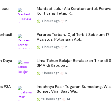
Kicau
Manfaat Lulur Ala Keraton untuk Peraw
Kulit yang Tetap R...
4 hours ago
2
rhasil
Perpres Terbaru Ojol Terbit Sebelum 17
Agustus, Potongan Apl...
4 hours ago
2
an Daya
Lima Tahun Belajar Beralaskan Tikar di 
SMA di Kabupat...
6 hours ago
6
os P3A
Indahnya Pasir Tugaran Sumedang, Wis
Sunset Viral Saat Wa...
20 hours ago
14