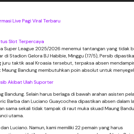
masi Live Pagi Viral Terbaru
itus Slot Terpercaya
ra Super League 2025/2026 menemui tantangan yang tidak bi
i Stadion Gelora BJ Habibie, Minggu (17/5), Persib dipastik
g juru taktik asal Kroasia tersebut, terpaksa absen mendampin
at Maung Bandung membutuhkan poin absolut untuk menyegel 
sib Akibat Ulah Suporter
ung Bandung. Selain harus berlaga di bawah arahan asisten pela
ric Barba dan Luciano Guaycochea dipastikan absen dalam l
an sama sekali tidak tampak di raut muka skuad Maung Bandu
nci utama.
dan Luciano. Namun, kami memiliki 22 pemain yang harus