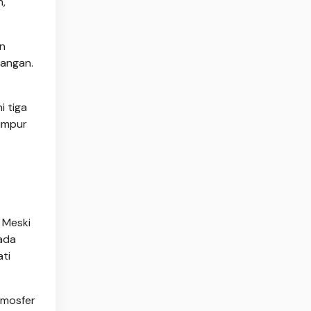
n,
an
pangan.
i tiga
Lumpur
 Meski
pada
ati
tmosfer