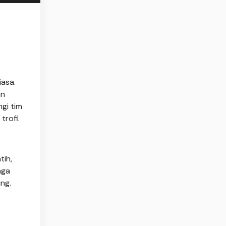
asa.
an
gi tim
trofi.
tih,
aga
ng.