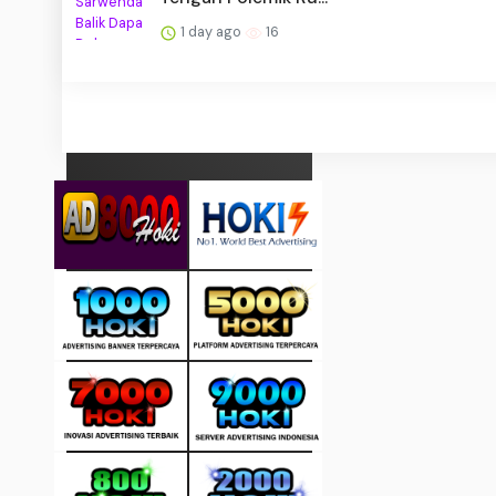
1 day ago
16