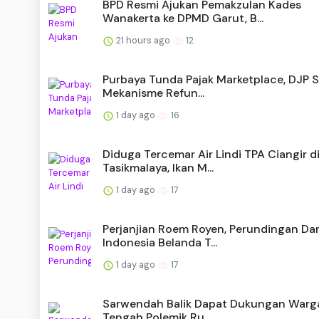
BPD Resmi Ajukan Pemakzulan Kades
Wanakerta ke DPMD Garut, B...
21 hours ago
12
Purbaya Tunda Pajak Marketplace, DJP 
Mekanisme Refun...
1 day ago
16
Diduga Tercemar Air Lindi TPA Ciangir d
Tasikmalaya, Ikan M...
1 day ago
17
Perjanjian Roem Royen, Perundingan Da
Indonesia Belanda T...
1 day ago
17
Sarwendah Balik Dapat Dukungan Warga
Tengah Polemik Ru...