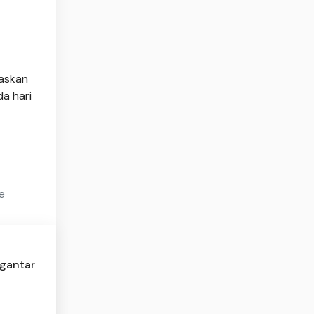
taskan
da hari
e
ngantar