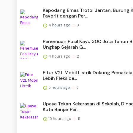
Kepodang Emas Trotol Jantan, Burung 
Favorit dengan Per...
4 hours ago
3
Penemuan Fosil Kayu 300 Juta Tahun Be
Ungkap Sejarah G...
4 hours ago
2
Fitur V2L Mobil Listrik Dukung Pemakai
Lebih Fleksibe...
5 hours ago
3
Upaya Tekan Kekerasan di Sekolah, Dins
Kota Banjar Per...
15 hours ago
11