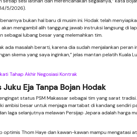
 setiap sesi latihan dan merencanakan segalanya,” kata Boja
(14/5/2026).
benarnya bukan hal baru di musim ini. Hodak telah menyiapk
c, akan mengambil alih tanggung jawab instruksi langsung di la
ukan sebagai lubang besar yang melemahkan tim.
ak ada masalah berarti, karena dia sudah menjalankan peran in
engan skema yang saya inginkan,” jelas mantan pelatih Kuala 
ati Tahap Akhir Negosiasi Kontrak
as Juku Eja Tanpa Bojan Hodak
ngingat status PSM Makassar sebagai tim yang sarat tradisi.
iki ambisi besar untuk menjaga martabat di kandang sendiri 
dan laga selanjutnya melawan Persijap Jepara adalah harga m
tap optimis Thom Haye dan kawan-kawan mampu mengatasi a