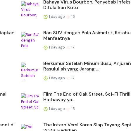
Bahaya Virus Bourbon, Penyebab Infeks
Ditularkan Kutu
1 day ago
16
Siapkan
Ban SUV dengan Pola Asimetrik, Ketahu
Manfaatnya
1 day ago
17
i
Berkumur Setelah Minum Susu, Anjuran
Rasulullah yang Jarang ...
1 day ago
17
mai
Film The End of Oak Street, Sci-Fi Thril
Hathaway ya...
1 day ago
18
net di
The Intern Versi Korea Siap Tayang Se
2026, Hadirkan ...