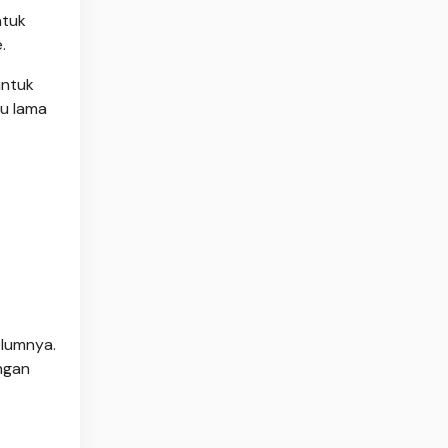
ntuk
.
untuk
tu lama
elumnya.
ngan