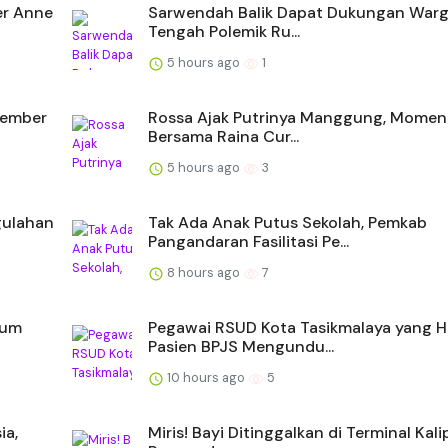
ler Anne
Sarwendah Balik Dapat Dukungan Warg
Tengah Polemik Ru...
5 hours ago
1
tember
Rossa Ajak Putrinya Manggung, Momen
Bersama Raina Cur...
5 hours ago
3
gulahan
Tak Ada Anak Putus Sekolah, Pemkab
Pangandaran Fasilitasi Pe...
8 hours ago
7
eum
Pegawai RSUD Kota Tasikmalaya yang H
Pasien BPJS Mengundu...
10 hours ago
5
ia,
Miris! Bayi Ditinggalkan di Terminal Ka