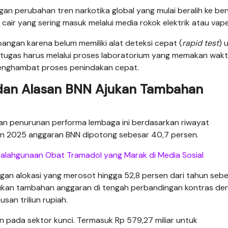
gan perubahan tren narkotika global yang mulai beralih ke be
 cair yang sering masuk melalui media rokok elektrik atau vape
pangan karena belum memiliki alat deteksi cepat (
rapid test
) 
petugas harus melalui proses laboratorium yang memakan wak
 menghambat proses penindakan cepat.
 dan Alasan BNN Ajukan Tambahan
kan penurunan performa lembaga ini berdasarkan riwayat
un 2025 anggaran BNN dipotong sebesar 40,7 persen.
alahgunaan Obat Tramadol yang Marak di Media Sosial
gan alokasi yang merosot hingga 52,8 persen dari tahun seb
ukan tambahan anggaran di tengah perbandingan kontras de
san triliun rupiah.
 pada sektor kunci. Termasuk Rp 579,27 miliar untuk