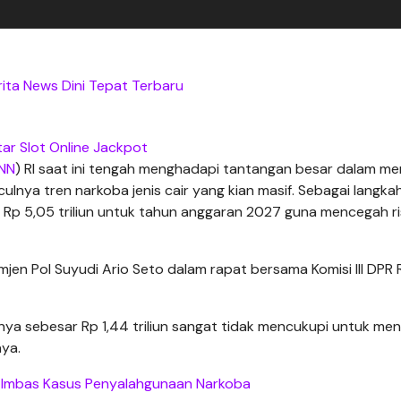
rita News Dini Tepat Terbaru
tar Slot Online Jackpot
NN
) RI saat ini tengah menghadapi tantangan besar dalam m
lnya tren narkoba jenis cair yang kian masif. Sebagai langka
Rp 5,05 triliun untuk tahun anggaran 2027 guna mencegah ri
jen Pol Suyudi Ario Seto dalam rapat bersama Komisi III DPR R
hanya sebesar Rp 1,44 triliun sangat tidak mencukupi untuk m
nya.
 Imbas Kasus Penyalahgunaan Narkoba