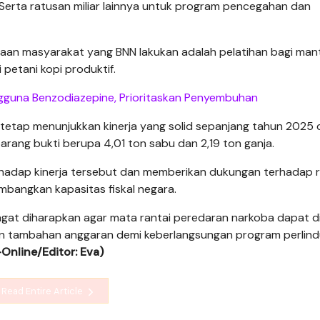
erta ratusan miliar lainnya untuk program pencegahan dan
yaan masyarakat yang BNN lakukan adalah pelatihan bagi man
 petani kopi produktif.
guna Benzodiazepine, Prioritaskan Penyembuhan
tetap menunjukkan kinerja yang solid sepanjang tahun 2025
rang bukti berupa 4,01 ton sabu dan 2,19 ton ganja.
terhadap kinerja tersebut dan memberikan dukungan terhadap
mbangkan kapasitas fiskal negara.
angat diharapkan agar mata rantai peredaran narkoba dapat d
kan tambahan anggaran demi keberlangsungan program perlin
Online/Editor: Eva)
Read Entire Article