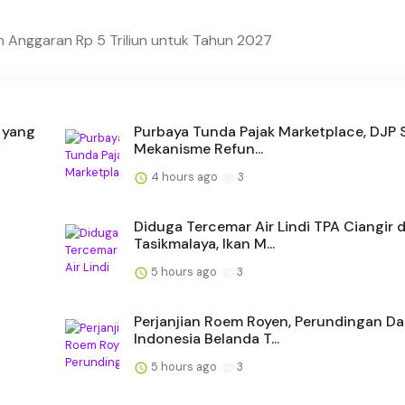
 Anggaran Rp 5 Triliun untuk Tahun 2027
 yang
Purbaya Tunda Pajak Marketplace, DJP 
Mekanisme Refun...
4 hours ago
3
Diduga Tercemar Air Lindi TPA Ciangir d
Tasikmalaya, Ikan M...
5 hours ago
3
Perjanjian Roem Royen, Perundingan D
Indonesia Belanda T...
5 hours ago
3