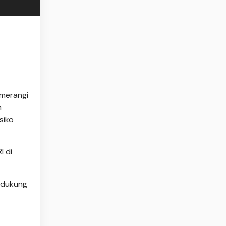
emerangi
h
siko
I di
endukung