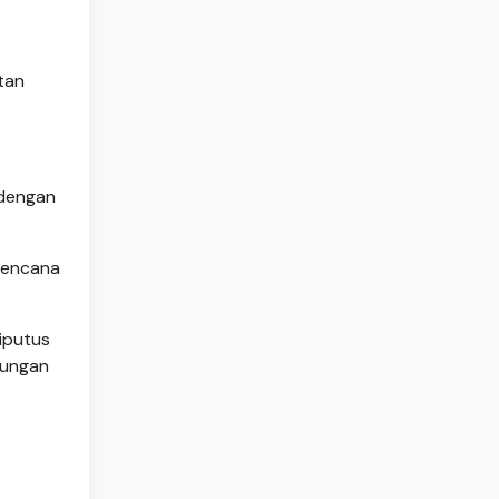
tan
 dengan
 rencana
iputus
dungan