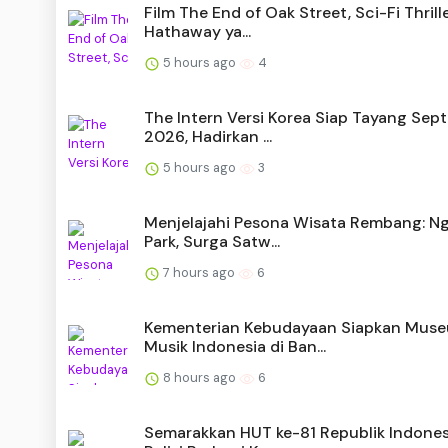
Film The End of Oak Street, Sci-Fi Thril
Hathaway ya...
5 hours ago
4
The Intern Versi Korea Siap Tayang Sep
2026, Hadirkan ...
5 hours ago
3
Menjelajahi Pesona Wisata Rembang: N
Park, Surga Satw...
7 hours ago
6
Kementerian Kebudayaan Siapkan Mus
Musik Indonesia di Ban...
8 hours ago
6
Semarakkan HUT ke-81 Republik Indones