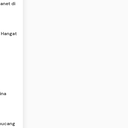
anet di
 Hangat
ina
lipucang